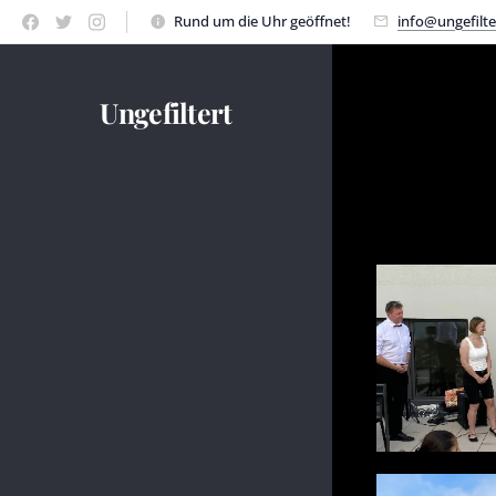
Rund um die Uhr geöffnet!
info@ungefilte
Ungefiltert